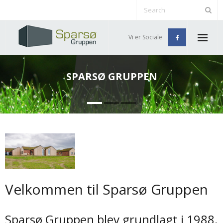
Vi er Sociale
Forside
Projekter & Referencer
Boligudlejning
Sponsorat
Nyheder
Medarbejdere
Velkommen til Sparsø Gruppen
Kontakt
Sparsø Gruppen blev grundlagt i 1988,