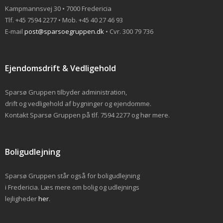
Kampmannsvej 30 • 7000 Fredericia
Tlf. +45 7594 2277 • Mob. +45 40 27 46 93
E-mail
post@sparsoegruppen.dk
• Cvr. 300 79 736
Ejendomsdrift & Vedligehold
Sparsø Gruppen tilbyder administration,
drift og vedligehold af bygninger og ejendomme.
Kontakt Sparsø Gruppen på tlf. 7594 2277 og hør mere.
Boligudlejning
Sparsø Gruppen står også for boligudlejning
i Fredericia. Læs mere om bolig og udlejnings
lejligheder
her
.